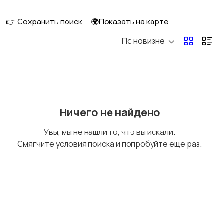
👉 Сохранить поиск
🌍Показать на карте
По новизне
Уход за волосами
Уход за кожей
Тату и татуаж
Солярии и загар
Ничего не найдено
Увы, мы не нашли то, что вы искали.
Смягчите условия поиска и попробуйте еще раз.
Средства для
Другое
гигиены