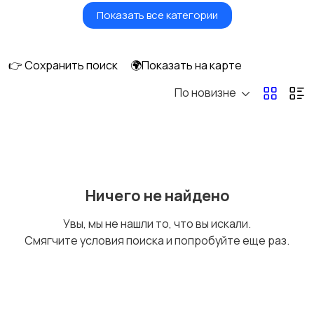
Показать все категории
Бытовые услуги и
Высший менеджмент
клининг
👉 Сохранить поиск
🌍Показать на карте
По новизне
Госслужба
Добыча сырья,
энергетика
Домашний персонал
Издательства и СМИ
Ничего не найдено
Увы, мы не нашли то, что вы искали.
Смягчите условия поиска и попробуйте еще раз.
Информационные
Искусство и
технологии
развлечения