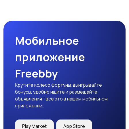
Магазины
Маркетинг и реклама
Мобильное
Медицина
Начало карьеры
приложение
Freebby
Образование и наука
Офисный персонал
Крутите колесо фортуны, выигрывайте
бонусы, удобно ищите и размещайте
объявления - все это в нашем мобильном
приложении!
Перевозки, склад,
Продажи
закупки
Play Market
App Store