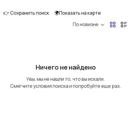
👉 Сохранить поиск
🌍Показать на карте
По новизне
Мототехника
Спецтехника
Сельхозтехника
Другой транспорт
Ничего не найдено
Увы, мы не нашли то, что вы искали.
Смягчите условия поиска и попробуйте еще раз.
Прицепы, дома на
Воздушный
колесах
транспорт