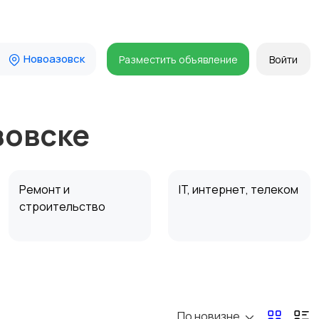
Новоазовск
Разместить объявление
Войти
зовске
Ремонт и
IT, интернет, телеком
строительство
Организация
Фото- и видеосъемка
праздников
По новизне