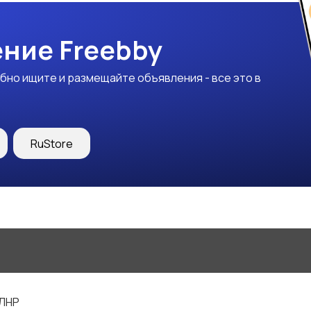
ние Freebby
бно ищите и размещайте объявления - все это в
RuStore
 ЛНР