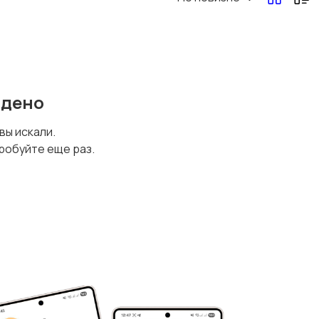
йдено
 вы искали.
робуйте еще раз.