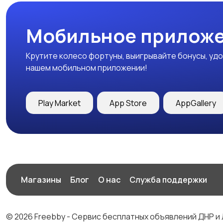
Мобильное приложе
Крутите колесо фортуны, выигрывайте бонусы, удо
нашем мобильном приложении!
Play Market
App Store
AppGallery
Магазины
Блог
О нас
Служба поддержки
© 2026 Freebby - Сервис бесплатных объявлений ДНР и