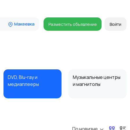
Макеевка
Разместить объявление
Войти
DVD, Blu-ray и
Музыкальные центры
медиаплееры
и магнитолы
Наушники
Микрофоны
По новизне