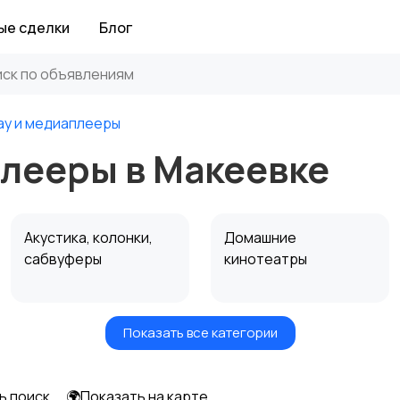
ые сделки
Блог
ray и медиаплееры
плееры в Макеевке
Акустика, колонки,
Домашние
сабвуферы
кинотеатры
Показать все категории
Спутниковое и
Аудиоусилители и
цифровое ТВ
ресиверы
ь поиск
🌍Показать на карте