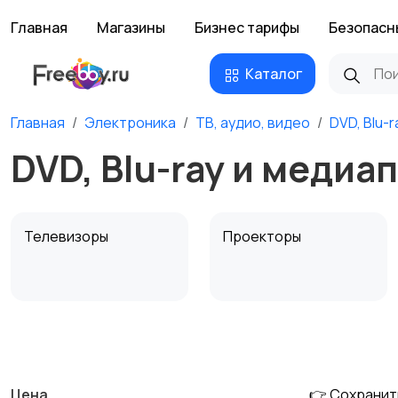
Главная
Магазины
Бизнес тарифы
Безопасн
Каталог
Главная
Электроника
ТВ, аудио, видео
DVD, Blu-
DVD, Blu-ray и медиа
Телевизоры
Проекторы
MP3-плееры и
Электронные книги
портативное аудио
Цена
👉 Сохранит