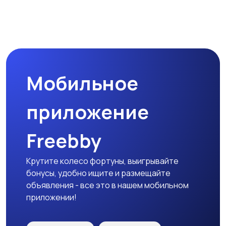
Наушники
Микрофоны
Мобильное
Аксессуары
приложение
Freebby
Крутите колесо фортуны, выигрывайте
бонусы, удобно ищите и размещайте
объявления - все это в нашем мобильном
приложении!