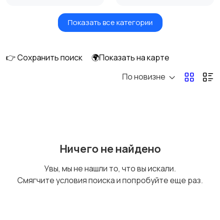
Показать все категории
Акустика, колонки,
Домашние
сабвуферы
кинотеатры
👉 Сохранить поиск
🌍Показать на карте
По новизне
DVD, Blu-ray и
Музыкальные центры
медиаплееры
и магнитолы
MP3-плееры и
Электронные книги
Ничего не найдено
портативное аудио
Увы, мы не нашли то, что вы искали.
Смягчите условия поиска и попробуйте еще раз.
Спутниковое и
Аудиоусилители и
цифровое ТВ
ресиверы