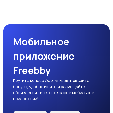
Наушники
Микрофоны
Мобильное
Аксессуары
приложение
Freebby
Крутите колесо фортуны, выигрывайте
бонусы, удобно ищите и размещайте
объявления - все это в нашем мобильном
приложении!