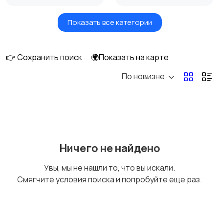
Показать все категории
Акустика, колонки,
Домашние
сабвуферы
кинотеатры
👉 Сохранить поиск
🌍Показать на карте
По новизне
DVD, Blu-ray и
Музыкальные центры
медиаплееры
и магнитолы
MP3-плееры и
Электронные книги
Ничего не найдено
портативное аудио
Увы, мы не нашли то, что вы искали.
Смягчите условия поиска и попробуйте еще раз.
Спутниковое и
Аудиоусилители и
цифровое ТВ
ресиверы