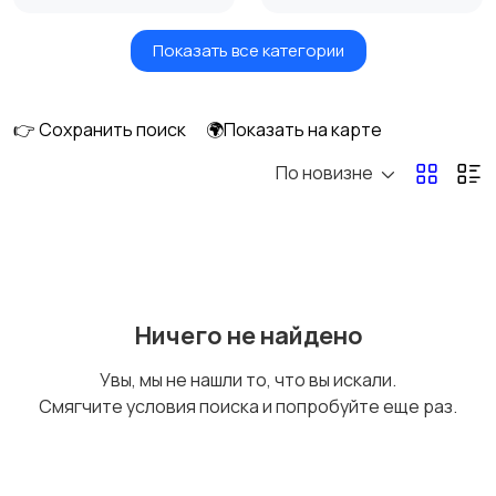
Показать все категории
Акустика, колонки,
Домашние
сабвуферы
кинотеатры
👉 Сохранить поиск
🌍Показать на карте
По новизне
DVD, Blu-ray и
Музыкальные центры
медиаплееры
и магнитолы
MP3-плееры и
Электронные книги
Ничего не найдено
портативное аудио
Увы, мы не нашли то, что вы искали.
Смягчите условия поиска и попробуйте еще раз.
Спутниковое и
Аудиоусилители и
цифровое ТВ
ресиверы