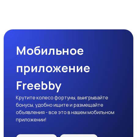
Наушники
Микрофоны
Мобильное
Аксессуары
приложение
Freebby
Крутите колесо фортуны, выигрывайте
бонусы, удобно ищите и размещайте
объявления - все это в нашем мобильном
приложении!