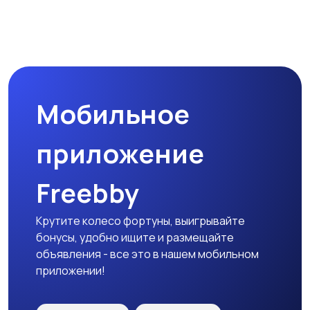
Наушники
Микрофоны
Мобильное
Аксессуары
приложение
Freebby
Крутите колесо фортуны, выигрывайте
бонусы, удобно ищите и размещайте
объявления - все это в нашем мобильном
приложении!