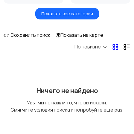
Показать все категории
Акустика, колонки,
Домашние
сабвуферы
кинотеатры
👉 Сохранить поиск
🌍Показать на карте
По новизне
DVD, Blu-ray и
Музыкальные центры
медиаплееры
и магнитолы
MP3-плееры и
Электронные книги
Ничего не найдено
портативное аудио
Увы, мы не нашли то, что вы искали.
Смягчите условия поиска и попробуйте еще раз.
Спутниковое и
Аудиоусилители и
цифровое ТВ
ресиверы