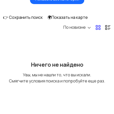
Видеонаблюдение
Объективы
👉 Сохранить поиск
🌍Показать на карте
По новизне
Фотовспышки
Аксессуары
Штативы и
Студийное
Ничего не найдено
стабилизаторы
оборудование
Увы, мы не нашли то, что вы искали.
Смягчите условия поиска и попробуйте еще раз.
Цифровые
Компактные
фоторамки
фотопринтеры