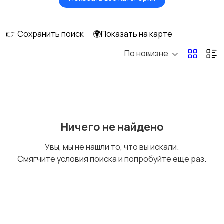
Видеонаблюдение
Объективы
👉 Сохранить поиск
🌍Показать на карте
По новизне
Фотовспышки
Аксессуары
Штативы и
Студийное
Ничего не найдено
стабилизаторы
оборудование
Увы, мы не нашли то, что вы искали.
Смягчите условия поиска и попробуйте еще раз.
Цифровые
Компактные
фоторамки
фотопринтеры