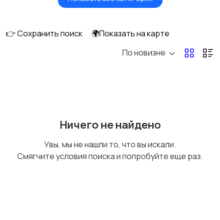
Видеонаблюдение
Объективы
👉 Сохранить поиск
🌍Показать на карте
По новизне
Фотовспышки
Аксессуары
Штативы и
Студийное
Ничего не найдено
стабилизаторы
оборудование
Увы, мы не нашли то, что вы искали.
Смягчите условия поиска и попробуйте еще раз.
Цифровые
Компактные
фоторамки
фотопринтеры