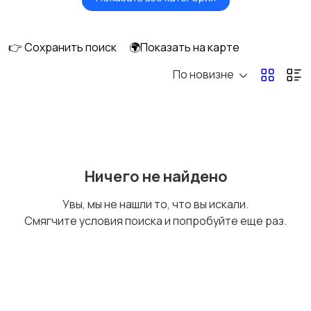
Видеонаблюдение
Объективы
👉 Сохранить поиск
🌍Показать на карте
По новизне
Фотовспышки
Аксессуары
Штативы и
Студийное
Ничего не найдено
стабилизаторы
оборудование
Увы, мы не нашли то, что вы искали.
Смягчите условия поиска и попробуйте еще раз.
Цифровые
Компактные
фоторамки
фотопринтеры