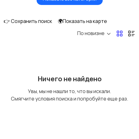
Видеонаблюдение
Объективы
👉 Сохранить поиск
🌍Показать на карте
По новизне
Фотовспышки
Аксессуары
Штативы и
Студийное
Ничего не найдено
стабилизаторы
оборудование
Увы, мы не нашли то, что вы искали.
Смягчите условия поиска и попробуйте еще раз.
Цифровые
Компактные
фоторамки
фотопринтеры