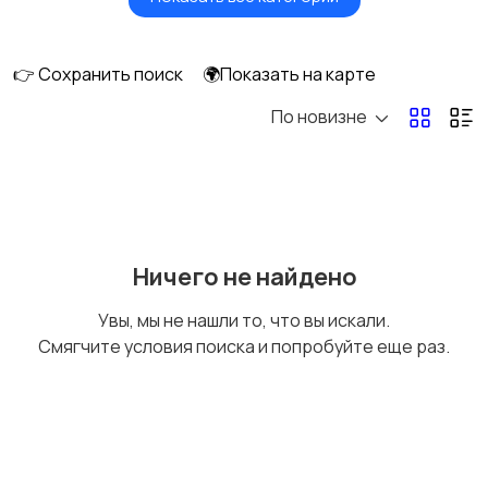
Видеонаблюдение
Объективы
👉 Сохранить поиск
🌍Показать на карте
По новизне
Фотовспышки
Аксессуары
Штативы и
Студийное
Ничего не найдено
стабилизаторы
оборудование
Увы, мы не нашли то, что вы искали.
Смягчите условия поиска и попробуйте еще раз.
Цифровые
Компактные
фоторамки
фотопринтеры