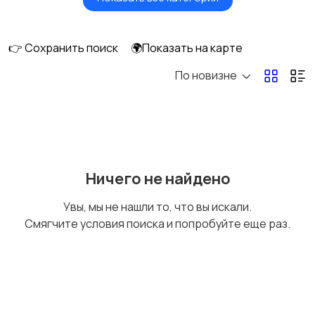
Видеонаблюдение
Объективы
👉 Сохранить поиск
🌍Показать на карте
По новизне
Фотовспышки
Аксессуары
Штативы и
Студийное
Ничего не найдено
стабилизаторы
оборудование
Увы, мы не нашли то, что вы искали.
Смягчите условия поиска и попробуйте еще раз.
Цифровые
Компактные
фоторамки
фотопринтеры