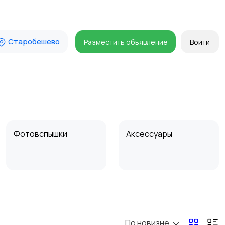
Старобешево
Разместить объявление
Войти
Фотовспышки
Аксессуары
Бинокли и
оптические приборы
По новизне