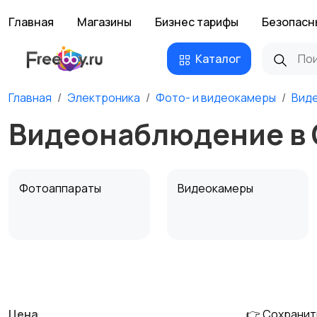
Главная
Магазины
Бизнес тарифы
Безопасн
Каталог
Главная
Электроника
Фото- и видеокамеры
Вид
Видеонаблюдение в
Фотоаппараты
Видеокамеры
Штативы и
Студийное
стабилизаторы
оборудование
Цена
👉 Сохранит