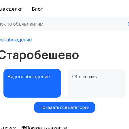
ые сделки
Блог
еонаблюдение
 Старобешево
Видеонаблюдение
Объективы
Показать все категории
Цифровые
Компактные
фоторамки
фотопринтеры
ь поиск
🌍Показать на карте