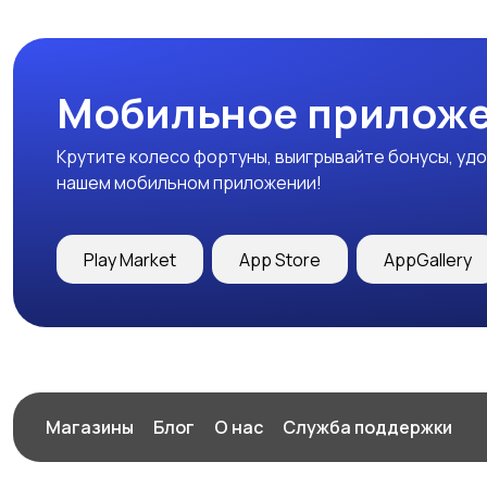
Мобильное приложе
Крутите колесо фортуны, выигрывайте бонусы, удо
нашем мобильном приложении!
Play Market
App Store
AppGallery
Магазины
Блог
О нас
Служба поддержки