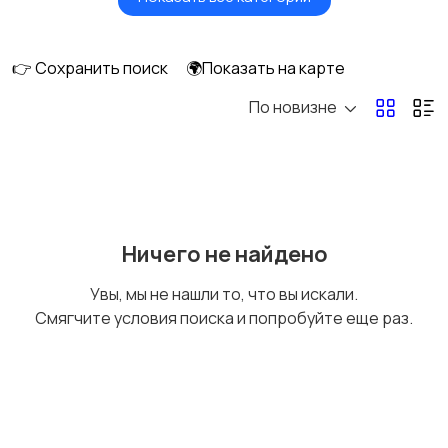
Видеонаблюдение
Объективы
👉 Сохранить поиск
🌍Показать на карте
По новизне
Фотовспышки
Аксессуары
Штативы и
Студийное
Ничего не найдено
стабилизаторы
оборудование
Увы, мы не нашли то, что вы искали.
Смягчите условия поиска и попробуйте еще раз.
Цифровые
Компактные
фоторамки
фотопринтеры