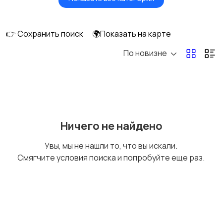
Видеонаблюдение
Объективы
👉 Сохранить поиск
🌍Показать на карте
По новизне
Фотовспышки
Аксессуары
Штативы и
Студийное
Ничего не найдено
стабилизаторы
оборудование
Увы, мы не нашли то, что вы искали.
Смягчите условия поиска и попробуйте еще раз.
Цифровые
Компактные
фоторамки
фотопринтеры