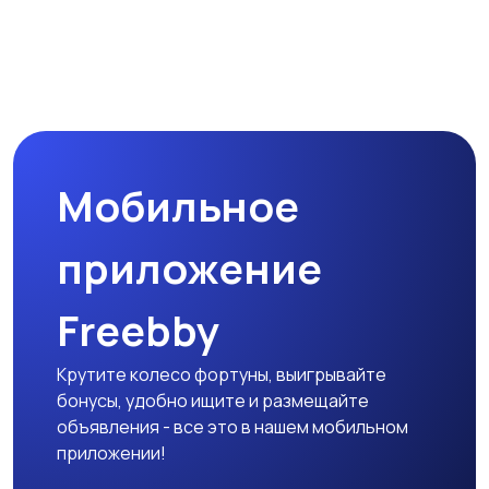
Микроволновые печи
Кофеварки и
кофемолки
Мобильное
Бутербродницы,
Кухонные комбайны,
сэндвичницы,
блендеры и миксеры
приложение
тостеры
Freebby
Крутите колесо фортуны, выигрывайте
бонусы, удобно ищите и размещайте
объявления - все это в нашем мобильном
приложении!