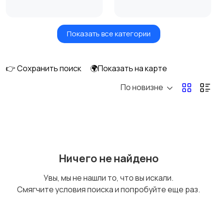
Показать все категории
Сушилки для овощей
Грили, шашлычницы,
и фруктов
фритюры
👉 Сохранить поиск
🌍Показать на карте
По новизне
Хлебопечи
Чайники и термопоты
Соковыжималки
Мясорубки
Ничего не найдено
Увы, мы не нашли то, что вы искали.
Смягчите условия поиска и попробуйте еще раз.
Мультиварки и
Кухонные весы
скороварки