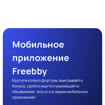
Микроволновые печи
Кофеварки и
кофемолки
Мобильное
Бутербродницы,
Кухонные комбайны,
сэндвичницы,
блендеры и миксеры
приложение
тостеры
Freebby
Крутите колесо фортуны, выигрывайте
бонусы, удобно ищите и размещайте
объявления - все это в нашем мобильном
приложении!