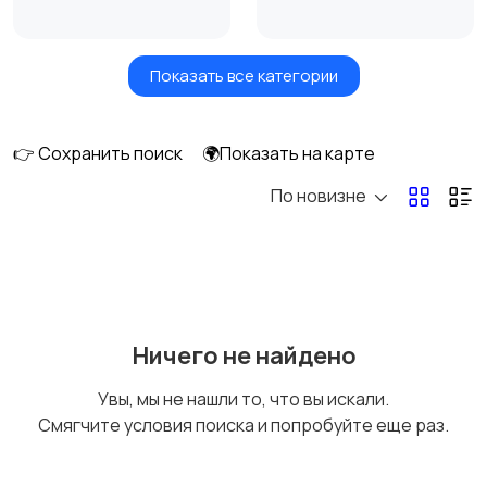
Показать все категории
Сушилки для овощей
Грили, шашлычницы,
и фруктов
фритюры
👉 Сохранить поиск
🌍Показать на карте
По новизне
Хлебопечи
Чайники и термопоты
Соковыжималки
Мясорубки
Ничего не найдено
Увы, мы не нашли то, что вы искали.
Смягчите условия поиска и попробуйте еще раз.
Мультиварки и
Кухонные весы
скороварки