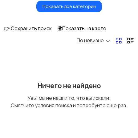
Показать все категории
Фены и стайлеры
Напольные весы
👉 Сохранить поиск
🌍Показать на карте
По новизне
Машинки для стрижки
Бритвы и эпиляторы
и триммеры
Ничего не найдено
Увы, мы не нашли то, что вы искали.
Смягчите условия поиска и попробуйте еще раз.