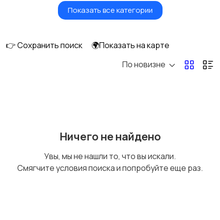
Показать все категории
Фены и стайлеры
Напольные весы
👉 Сохранить поиск
🌍Показать на карте
По новизне
Машинки для стрижки
Бритвы и эпиляторы
и триммеры
Ничего не найдено
Увы, мы не нашли то, что вы искали.
Смягчите условия поиска и попробуйте еще раз.