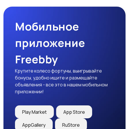
Мобильное
Столы и стулья
Текстиль и ковры
приложение
Freebby
Шкафы и комоды
Другое
1
Крутите колесо фортуны, выигрывайте
бонусы, удобно ищите и размещайте
объявления - все это в нашем мобильном
приложении!
Play Market
App Store
AppGallery
RuStore