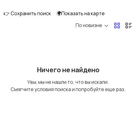
👉 Сохранить поиск
🌍Показать на карте
По новизне
Освещение
Оформление
интерьера
Охрана и
Подставки и тумбы
Ничего не найдено
сигнализации
Увы, мы не нашли то, что вы искали.
Смягчите условия поиска и попробуйте еще раз.
Посуда
Растения и семена
Сад и огород
Садовая мебель