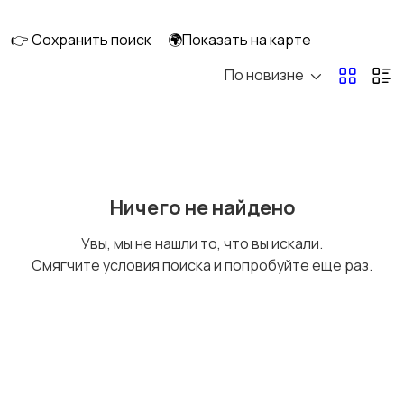
👉 Сохранить поиск
🌍Показать на карте
По новизне
Освещение
Оформление
интерьера
Охрана и
Подставки и тумбы
Ничего не найдено
сигнализации
Увы, мы не нашли то, что вы искали.
Смягчите условия поиска и попробуйте еще раз.
Посуда
Растения и семена
Сад и огород
Садовая мебель