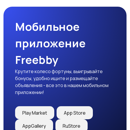
Мобильное
Столы и стулья
Текстиль и ковры
приложение
Freebby
Шкафы и комоды
Другое
Крутите колесо фортуны, выигрывайте
бонусы, удобно ищите и размещайте
объявления - все это в нашем мобильном
приложении!
Play Market
App Store
AppGallery
RuStore