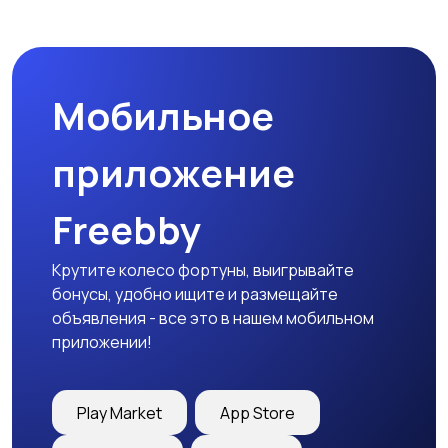
Спецодежда
Спортивная одежда
Мобильное
Футболки и поло
Штаны и шорты
приложение
Freebby
Другое
Крутите колесо фортуны, выигрывайте
бонусы, удобно ищите и размещайте
объявления - все это в нашем мобильном
приложении!
Play Market
App Store