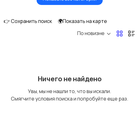
Головные уборы
Домашняя одежда
👉 Сохранить поиск
🌍Показать на карте
По новизне
Комбинезоны
Нижнее белье
Обувь
Пиджаки и костюмы
Ничего не найдено
Увы, мы не нашли то, что вы искали.
Смягчите условия поиска и попробуйте еще раз.
Рубашки
Свитеры и толстовки