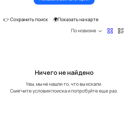
Головные уборы
Домашняя одежда
👉 Сохранить поиск
🌍Показать на карте
По новизне
Комбинезоны
Нижнее белье
Обувь
Пиджаки и костюмы
Ничего не найдено
Увы, мы не нашли то, что вы искали.
Смягчите условия поиска и попробуйте еще раз.
Рубашки
Свитеры и толстовки