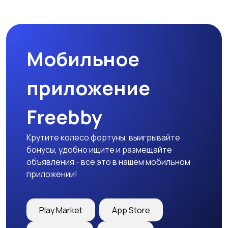
Спецодежда
Спортивная одежда
Мобильное
Футболки и поло
Штаны и шорты
приложение
Freebby
Другое
Крутите колесо фортуны, выигрывайте
бонусы, удобно ищите и размещайте
объявления - все это в нашем мобильном
приложении!
Play Market
App Store