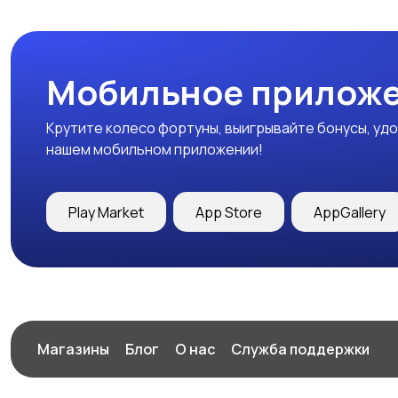
Мобильное приложе
Крутите колесо фортуны, выигрывайте бонусы, удо
нашем мобильном приложении!
Play Market
App Store
AppGallery
Магазины
Блог
О нас
Служба поддержки