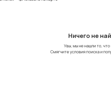
Образование и наука
Офисный персонал
Ничего не на
Сельское хозяйство
Спорт и красота
Увы, мы не нашли то, что
Смягчите условия поиска и поп
Управление
Удаленная работа
персоналом