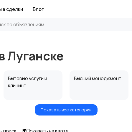
ые сделки
Блог
в Луганске
Бытовые услуги и
Высший менеджмент
клининг
Показать все категории
Информационные
Искусство и
технологии
развлечения
ь поиск
🌍Показать на карте