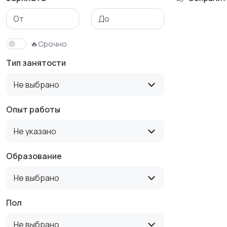
Медицина
Начало карьеры
🔥Срочно
Тип занятости
Производство
Рестораны и
Не выбрано
общепит
Опыт работы
Не указано
Туризм и гостиницы
Управление
недвижимостью
Образование
Не выбрано
Пол
Не выбрано