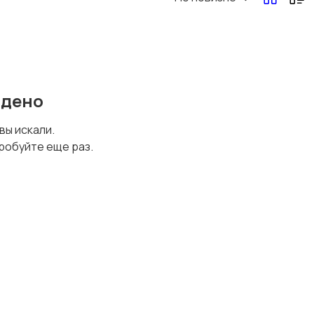
Перевозки, склад,
Продажи
закупки
йдено
Страхование
Строительство и
 вы искали.
ремонт
робуйте еще раз.
Финансы
Юриспруденция