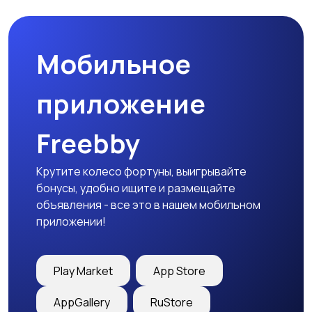
Мобильное
Медицина
Начало карьеры
приложение
Freebby
Образование и наука
Офисный персонал
Крутите колесо фортуны, выигрывайте
бонусы, удобно ищите и размещайте
объявления - все это в нашем мобильном
приложении!
Перевозки, склад,
Продажи
закупки
Play Market
App Store
AppGallery
RuStore