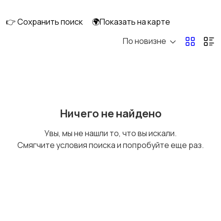
клининг
👉 Сохранить поиск
🌍Показать на карте
По новизне
Госслужба
Добыча сырья,
энергетика
Домашний персонал
Издательства и СМИ
Ничего не найдено
Увы, мы не нашли то, что вы искали.
Смягчите условия поиска и попробуйте еще раз.
Информационные
Искусство и
технологии
развлечения
Магазины
Маркетинг и реклама