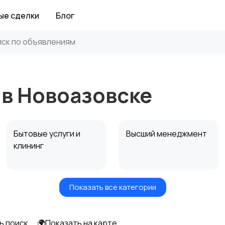
ые сделки
Блог
 в Новоазовске
Бытовые услуги и
Высший менеджмент
клининг
Показать все категории
Информационные
Искусство и
технологии
развлечения
ь поиск
🌍Показать на карте