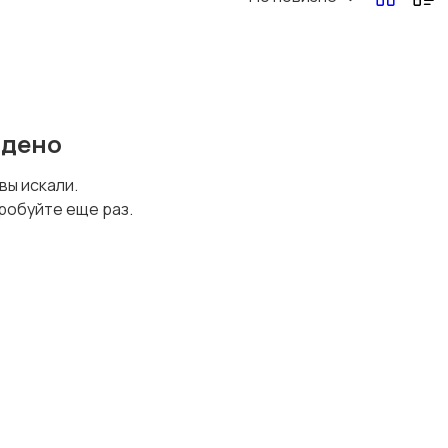
Перевозки, склад,
Продажи
закупки
йдено
Страхование
Строительство и
 вы искали.
ремонт
робуйте еще раз.
Юриспруденция
Удаленная работа