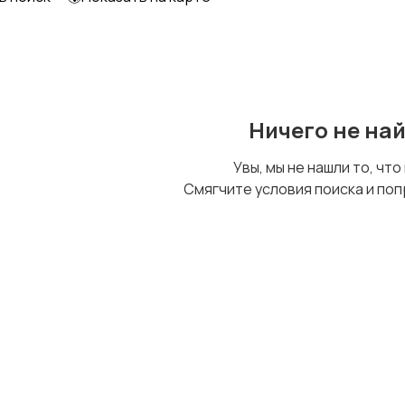
Образование и наука
Офисный персонал
Ничего не на
Сельское хозяйство
Спорт и красота
Увы, мы не нашли то, что
Смягчите условия поиска и поп
Управление
Финансы
персоналом