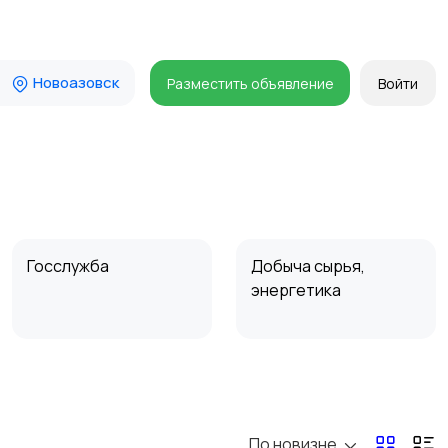
Новоазовск
Разместить объявление
Войти
Госслужба
Добыча сырья,
энергетика
Магазины
Маркетинг и реклама
По новизне