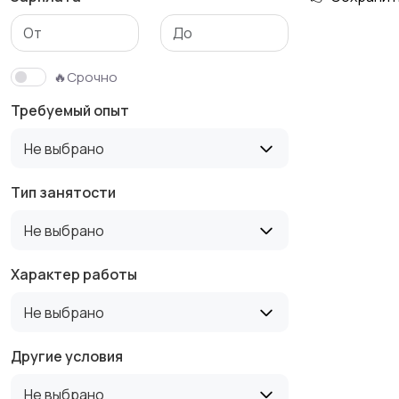
Медицина
Начало карьеры
🔥Срочно
Требуемый опыт
Производство
Рестораны и
Не выбрано
общепит
Тип занятости
Не выбрано
Туризм и гостиницы
Управление
недвижимостью
Характер работы
Не выбрано
Другие условия
Не выбрано