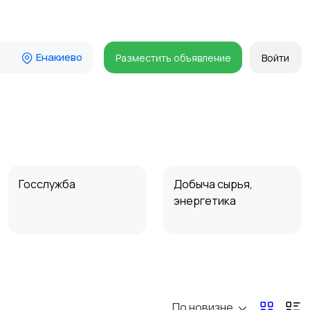
Енакиево
Разместить объявление
Войти
Госслужба
Добыча сырья,
энергетика
Магазины
Маркетинг и реклама
По новизне