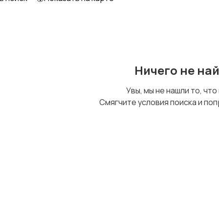
Образование и наука
Офисный персонал
Ничего не на
Сельское хозяйство
Спорт и красота
Увы, мы не нашли то, что
Смягчите условия поиска и поп
Управление
Финансы
персоналом