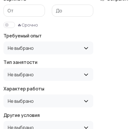
Медицина
Начало карьеры
🔥Срочно
Требуемый опыт
Производство
Рестораны и
Не выбрано
общепит
Тип занятости
Не выбрано
Туризм и гостиницы
Управление
недвижимостью
Характер работы
Не выбрано
Другие условия
Не выбрано