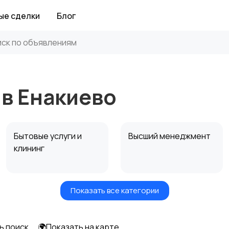
ые сделки
Блог
 в Енакиево
Бытовые услуги и
Высший менеджмент
клининг
Показать все категории
Информационные
Искусство и
технологии
развлечения
ь поиск
🌍Показать на карте