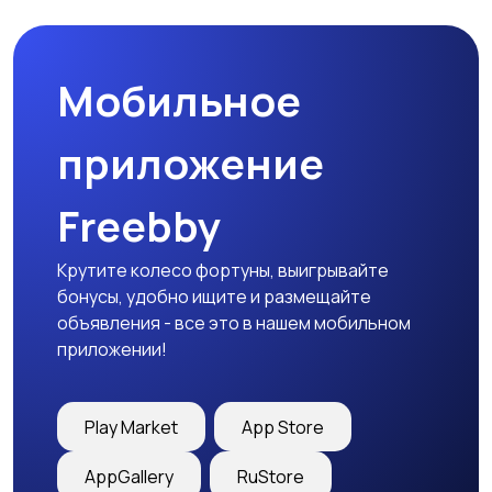
природе
дартс
Мобильное
Тренажеры и фитнес
Спортивное питание
приложение
Freebby
Другое
Крутите колесо фортуны, выигрывайте
бонусы, удобно ищите и размещайте
объявления - все это в нашем мобильном
приложении!
Play Market
App Store
AppGallery
RuStore