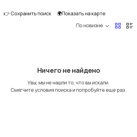
скейтбординг
гироскутеры
👉 Сохранить поиск
🌍Показать на карте
По новизне
Бильярд и боулинг
Водные виды спорта
Единоборства
Зимние виды спорта
Ничего не найдено
Увы, мы не нашли то, что вы искали.
Смягчите условия поиска и попробуйте еще раз.
Игры с мячом
Охота и рыбалка
Туризм и отдых на
Теннис, бадминтон,