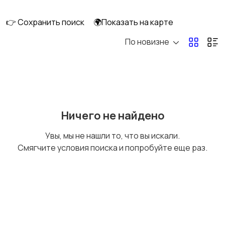
скейтбординг
гироскутеры
👉 Сохранить поиск
🌍Показать на карте
По новизне
Бильярд и боулинг
Водные виды спорта
Единоборства
Зимние виды спорта
Ничего не найдено
Увы, мы не нашли то, что вы искали.
Смягчите условия поиска и попробуйте еще раз.
Игры с мячом
Охота и рыбалка
Туризм и отдых на
Теннис, бадминтон,