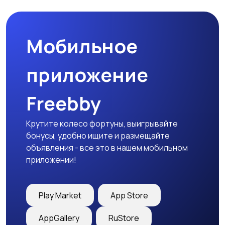
природе
дартс
Мобильное
Тренажеры и фитнес
Спортивное питание
приложение
Freebby
Другое
Крутите колесо фортуны, выигрывайте
бонусы, удобно ищите и размещайте
объявления - все это в нашем мобильном
приложении!
Play Market
App Store
AppGallery
RuStore