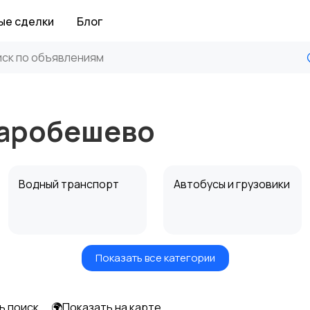
ые сделки
Блог
таробешево
Водный транспорт
Автобусы и грузовики
Показать все категории
Прицепы, дома на
Воздушный
колесах
транспорт
ь поиск
🌍Показать на карте