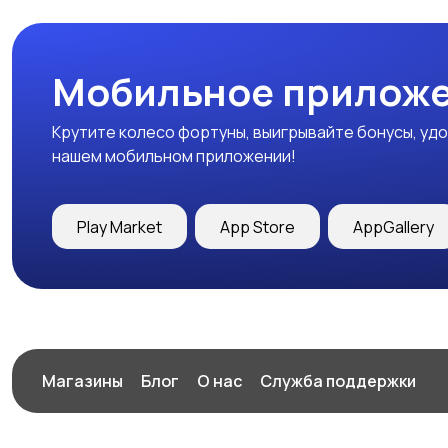
Мобильное приложе
Крутите колесо фортуны, выигрывайте бонусы, удо
нашем мобильном приложении!
Play Market
App Store
AppGallery
Магазины
Блог
О нас
Служба поддержки