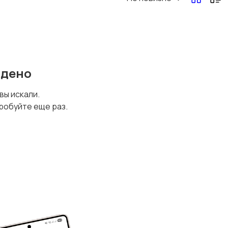
йдено
 вы искали.
робуйте еще раз.