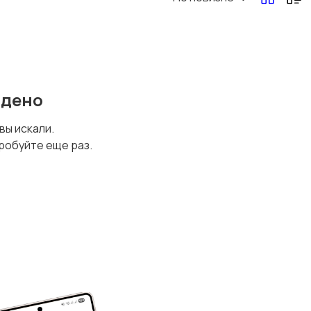
йдено
 вы искали.
робуйте еще раз.