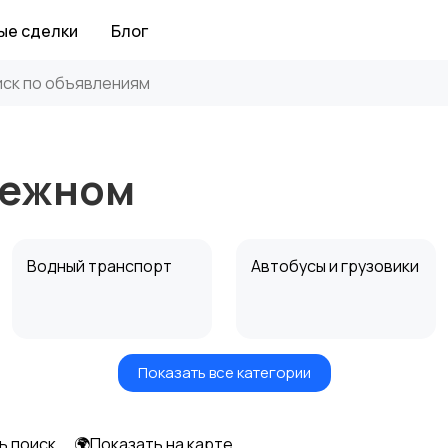
ые сделки
Блог
нежном
Водный транспорт
Автобусы и грузовики
Показать все категории
Прицепы, дома на
Воздушный
колесах
транспорт
ь поиск
🌍Показать на карте