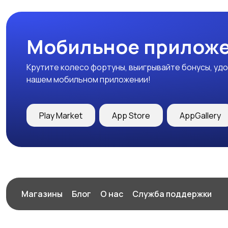
Мобильное приложе
Крутите колесо фортуны, выигрывайте бонусы, удо
нашем мобильном приложении!
Play Market
App Store
AppGallery
Магазины
Блог
О нас
Служба поддержки