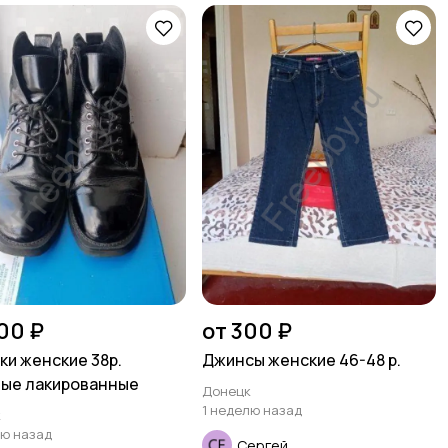
00 ₽
от 300 ₽
ки женские 38р.
Джинсы женские 46-48 р.
ые лакированные
Донецк
1 неделю назад
к
лю назад
Сергей