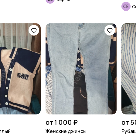
С
от 1 000 ₽
от 5
плый
Женские джинсы
Рубаш