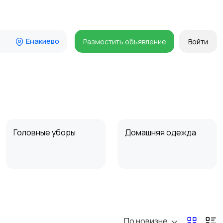
Енакиево
Разместить объявление
Войти
Головные уборы
Домашняя одежда
Пиджаки и костюмы
Платья и юбки
По новизне