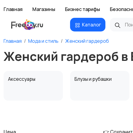
Главная
Магазины
Бизнес тарифы
Безопасн
Каталог
Главная
Мода и стиль
Женский гардероб
Женский гардероб в
Аксессуары
Блузы и рубашки
Комбинезоны
Купальники
Цена
👉 Сохранит