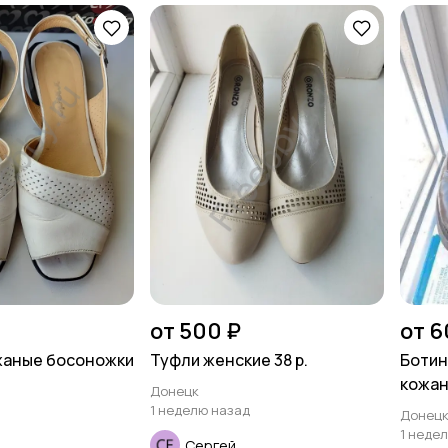
от 500 ₽
от 6
жаные босоножки
Туфли женские 38 р.
Ботин
кожан
Донецк
1 неделю назад
Донец
1 неде
Сергей