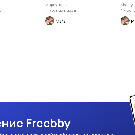
Мариуполь
Мариуп
д
4 месяца назад
4 меся
Marsi
M
ние Freebby