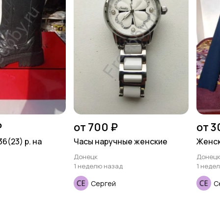
₽
от 700 ₽
от 3
6(23) р. на
Часы наручные женские
Женск
Донецк
Донец
1 неделю назад
1 неде
Сергей
С