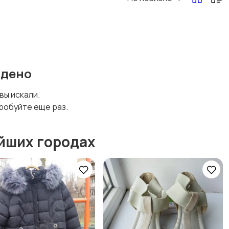
Другая женская
одежда
йдено
 вы искали.
робуйте еще раз.
йших городах