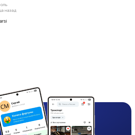
оль
ца назад
arsi