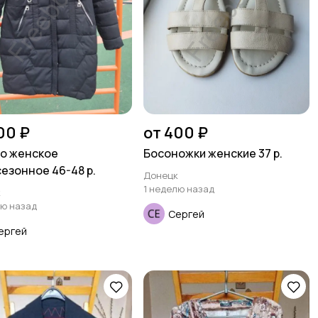
00 ₽
от 400 ₽
о женское
Босоножки женские 37 р.
езонное 46-48 р.
Донецк
1 неделю назад
к
лю назад
Сергей
ергей