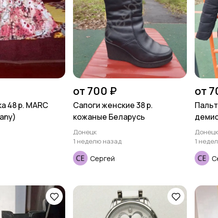
от 700 ₽
от 7
а 48 р. MARC
Сапоги женские 38 р.
Пальт
any)
кожаные Беларусь
демис
Донецк
Донец
1 неделю назад
1 неде
Сергей
С