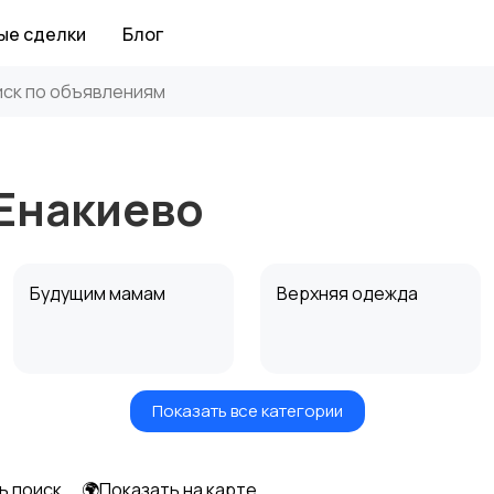
ые сделки
Блог
 Енакиево
Будущим мамам
Верхняя одежда
Показать все категории
Нижнее белье
Обувь
ь поиск
🌍Показать на карте