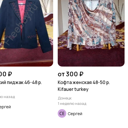
00 ₽
от 300 ₽
ий пиджак 46-48 р.
Кофта женская 48-50 р.
Kifauer turkey
к
лю назад
Донецк
1 неделю назад
ергей
Сергей