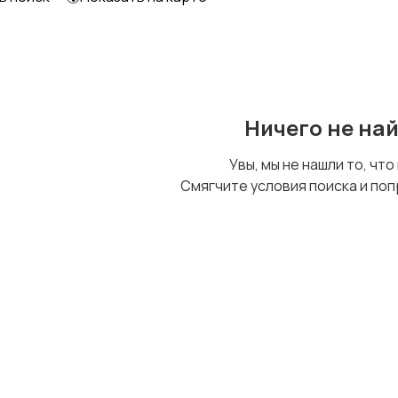
Образование и наука
Офисный персонал
Ничего не на
Сельское хозяйство
Спорт и красота
Увы, мы не нашли то, что
Смягчите условия поиска и поп
Управление
Удаленная работа
персоналом