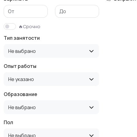
Медицина
Начало карьеры
🔥Срочно
Тип занятости
Производство
Рестораны и
Не выбрано
общепит
Опыт работы
Не указано
Туризм и гостиницы
Управление
недвижимостью
Образование
Не выбрано
Пол
Не выбрано