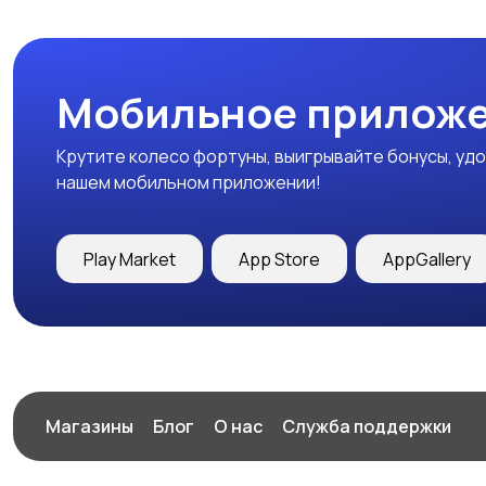
Мобильное приложе
Крутите колесо фортуны, выигрывайте бонусы, удо
нашем мобильном приложении!
Play Market
App Store
AppGallery
Магазины
Блог
О нас
Служба поддержки