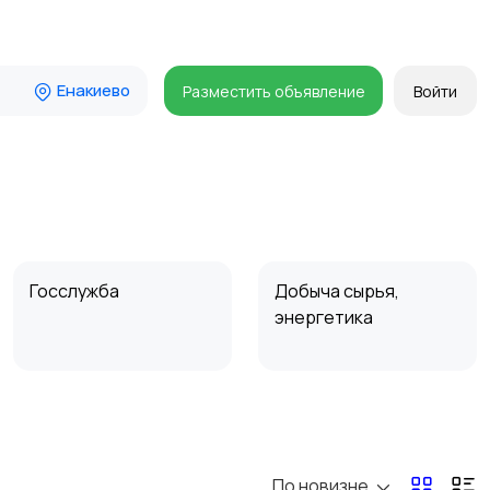
Енакиево
Разместить объявление
Войти
Госслужба
Добыча сырья,
энергетика
Магазины
Маркетинг и реклама
По новизне