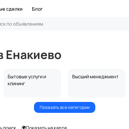
ые сделки
Блог
в Енакиево
Бытовые услуги и
Высший менеджмент
клининг
Показать все категории
Информационные
Искусство и
технологии
развлечения
ь поиск
🌍Показать на карте