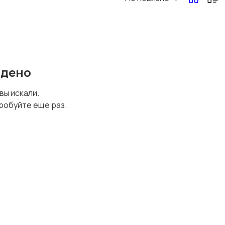
Перевозки, склад,
Продажи
закупки
йдено
Страхование
Строительство и
 вы искали.
ремонт
робуйте еще раз.
Финансы
Юриспруденция