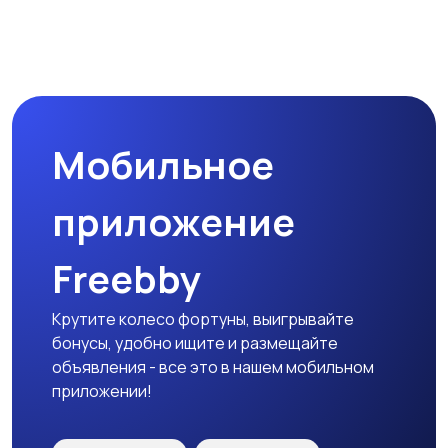
Магазины
Маркетинг и реклама
Мобильное
Медицина
Начало карьеры
приложение
Freebby
Образование и наука
Офисный персонал
Крутите колесо фортуны, выигрывайте
бонусы, удобно ищите и размещайте
объявления - все это в нашем мобильном
приложении!
Перевозки, склад,
Продажи
закупки