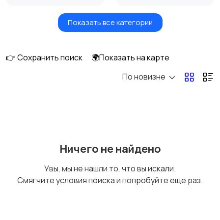
Показать все категории
Бытовые услуги и
Высший менеджмент
клининг
👉 Сохранить поиск
🌍Показать на карте
По новизне
Госслужба
Добыча сырья,
энергетика
Домашний персонал
Издательства и СМИ
Ничего не найдено
Увы, мы не нашли то, что вы искали.
Смягчите условия поиска и попробуйте еще раз.
Информационные
Искусство и
технологии
развлечения