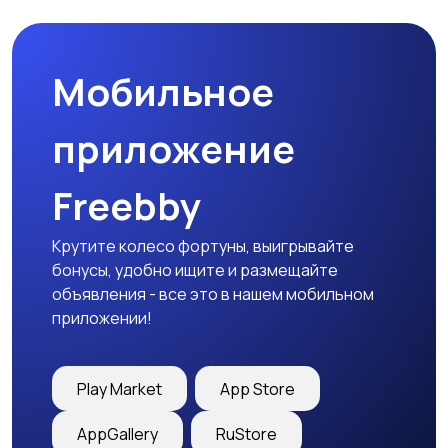
природе
дартс
Мобильное
Тренажеры и фитнес
Спортивное питание
приложение
Freebby
Другое
Крутите колесо фортуны, выигрывайте
бонусы, удобно ищите и размещайте
объявления - все это в нашем мобильном
приложении!
Play Market
App Store
AppGallery
RuStore