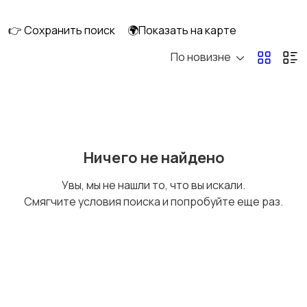
скейтбординг
гироскутеры
👉 Сохранить поиск
🌍Показать на карте
По новизне
Бильярд и боулинг
Водные виды спорта
Единоборства
Зимние виды спорта
Ничего не найдено
Увы, мы не нашли то, что вы искали.
Смягчите условия поиска и попробуйте еще раз.
Игры с мячом
Охота и рыбалка
Туризм и отдых на
Теннис, бадминтон,