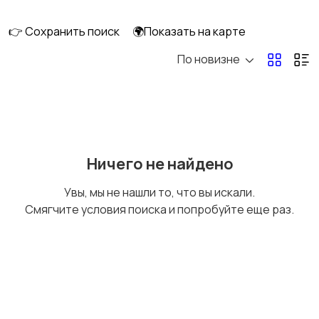
👉 Сохранить поиск
🌍Показать на карте
По новизне
Кормление и питание
Купание
Детская мебель
Подгузники и горшки
Ничего не найдено
Увы, мы не нашли то, что вы искали.
Смягчите условия поиска и попробуйте еще раз.
Радио- и видеоняни
Товары для мам
Товары для учебы
Прочие детские