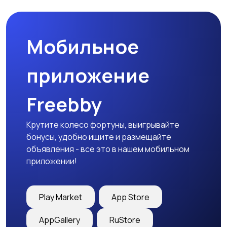
товары
Мобильное
Детская одежда
Детская обувь
приложение
Freebby
Детский транспорт
Крутите колесо фортуны, выигрывайте
бонусы, удобно ищите и размещайте
объявления - все это в нашем мобильном
приложении!
Play Market
App Store
AppGallery
RuStore