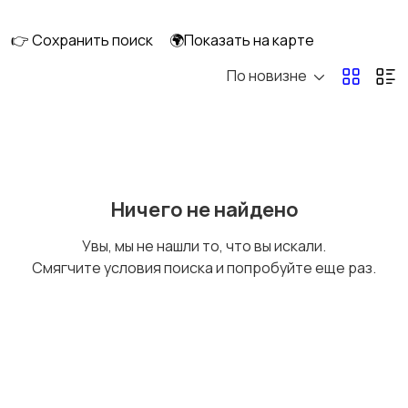
клининг
👉 Сохранить поиск
🌍Показать на карте
По новизне
Госслужба
Добыча сырья,
энергетика
Домашний персонал
Издательства и СМИ
Ничего не найдено
Увы, мы не нашли то, что вы искали.
Смягчите условия поиска и попробуйте еще раз.
Информационные
Искусство и
технологии
развлечения
Магазины
Маркетинг и реклама