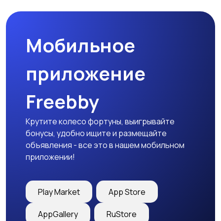
Мобильное
Медицина
Начало карьеры
приложение
Freebby
Образование и наука
Офисный персонал
Крутите колесо фортуны, выигрывайте
бонусы, удобно ищите и размещайте
объявления - все это в нашем мобильном
приложении!
Перевозки, склад,
Продажи
закупки
Play Market
App Store
AppGallery
RuStore