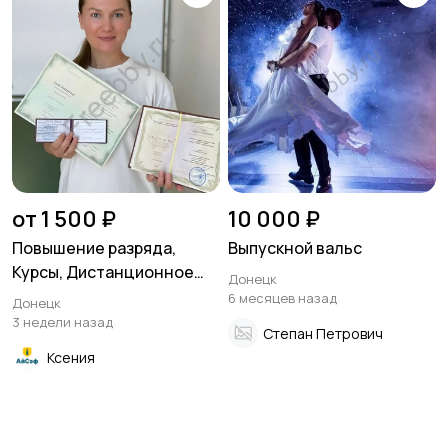
от 1 500 ₽
10 000 ₽
Повышение разряда,
Выпускной вальс
Курсы, Дистанционное
Донецк
обучение по рабочим
6 месяцев назад
Донецк
специальностям
3 недели назад
Степан Петрович
Ксения