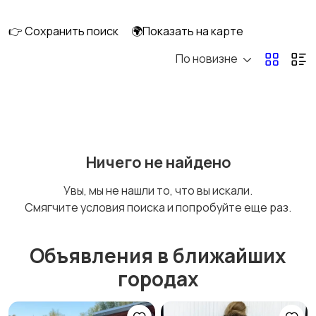
перевозки
👉 Сохранить поиск
🌍Показать на карте
По новизне
Ремонт и
IT, интернет, телеком
строительство
Деловые услуги
Уборка и клининг
Ничего не найдено
Увы, мы не нашли то, что вы искали.
Смягчите условия поиска и попробуйте еще раз.
Автоуслуги
Ремонт техники
Объявления в ближайших
городах
Организация
Фото- и видеосъемка