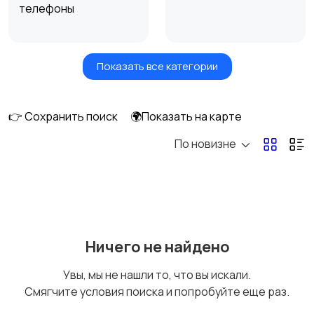
телефоны
Показать все категории
Умные часы и
Стационарные
браслеты
телефоны
👉 Сохранить поиск
🌍Показать на карте
По новизне
Рации и спутниковые
Запчасти
телефоны
Внешние
Аксессуары
Ничего не найдено
аккумуляторы
Увы, мы не нашли то, что вы искали.
Смягчите условия поиска и попробуйте еще раз.