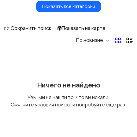
Показать все категории
Сушилки для овощей
Грили, шашлычницы,
и фруктов
фритюры
👉 Сохранить поиск
🌍Показать на карте
По новизне
Хлебопечи
Чайники и термопоты
Соковыжималки
Мясорубки
Ничего не найдено
Увы, мы не нашли то, что вы искали.
Смягчите условия поиска и попробуйте еще раз.
Мультиварки и
Кухонные весы
скороварки