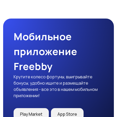
Микроволновые печи
Кофеварки и
кофемолки
Мобильное
Бутербродницы,
Кухонные комбайны,
сэндвичницы,
блендеры и миксеры
приложение
тостеры
Freebby
Крутите колесо фортуны, выигрывайте
бонусы, удобно ищите и размещайте
объявления - все это в нашем мобильном
приложении!
Play Market
App Store