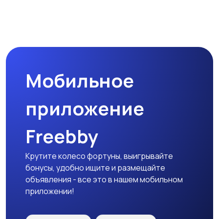
Наушники
Микрофоны
Мобильное
Аксессуары
приложение
Freebby
Крутите колесо фортуны, выигрывайте
бонусы, удобно ищите и размещайте
объявления - все это в нашем мобильном
приложении!