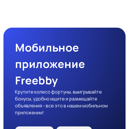
Магазины
Маркетинг и реклама
Мобильное
Медицина
Начало карьеры
приложение
Freebby
Образование и наука
Офисный персонал
Крутите колесо фортуны, выигрывайте
бонусы, удобно ищите и размещайте
объявления - все это в нашем мобильном
приложении!
Перевозки, склад,
Продажи
закупки