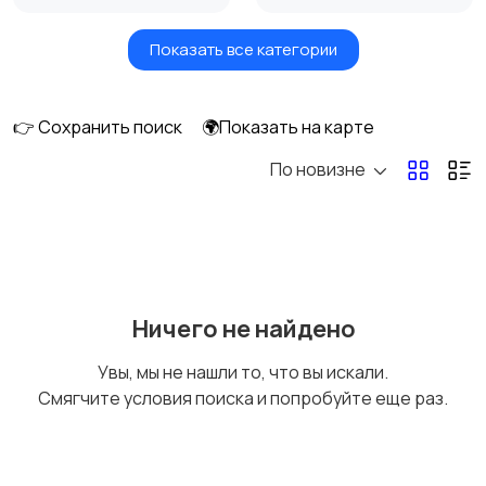
Показать все категории
Бытовые услуги и
Высший менеджмент
клининг
👉 Сохранить поиск
🌍Показать на карте
По новизне
Госслужба
Добыча сырья,
энергетика
Домашний персонал
Издательства и СМИ
Ничего не найдено
Увы, мы не нашли то, что вы искали.
Смягчите условия поиска и попробуйте еще раз.
Информационные
Искусство и
технологии
развлечения