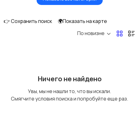
Будущим мамам
Верхняя одежда
👉 Сохранить поиск
🌍Показать на карте
По новизне
Головные уборы
Домашняя одежда
Комбинезоны
Купальники
Ничего не найдено
Увы, мы не нашли то, что вы искали.
Смягчите условия поиска и попробуйте еще раз.
Нижнее белье
Обувь