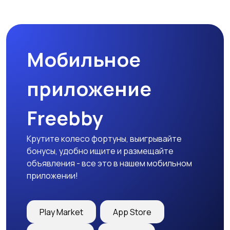
Пиджаки и костюмы
Платья и юбки
Мобильное
Трикотаж
Спортивная одежда
приложение
Freebby
Футболки и топы
Штаны и шорты
Крутите колесо фортуны, выигрывайте
бонусы, удобно ищите и размещайте
объявления - все это в нашем мобильном
приложении!
Другая женская
одежда
Play Market
App Store