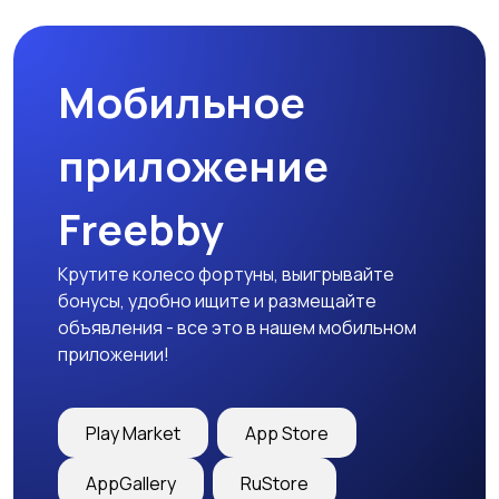
природе
дартс
Мобильное
Тренажеры и фитнес
Спортивное питание
приложение
Freebby
Другое
Крутите колесо фортуны, выигрывайте
бонусы, удобно ищите и размещайте
объявления - все это в нашем мобильном
приложении!
Play Market
App Store
AppGallery
RuStore