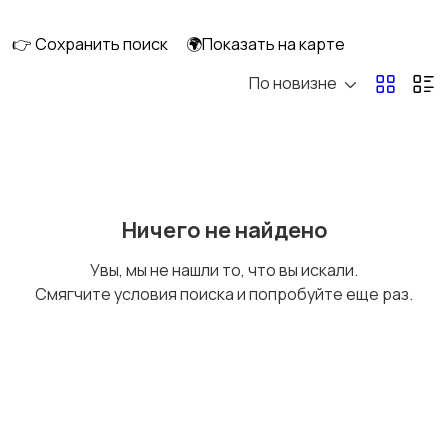
скейтбординг
гироскутеры
👉 Сохранить поиск
🌍Показать на карте
По новизне
Бильярд и боулинг
Водные виды спорта
Единоборства
Зимние виды спорта
Ничего не найдено
Увы, мы не нашли то, что вы искали.
Смягчите условия поиска и попробуйте еще раз.
Игры с мячом
Охота и рыбалка
Туризм и отдых на
Теннис, бадминтон,