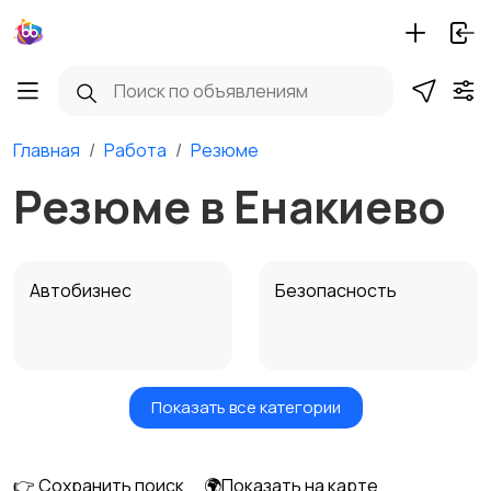
Главная
Работа
Резюме
Резюме в Енакиево
Автобизнес
Безопасность
Показать все категории
Бытовые услуги и
Высший менеджмент
клининг
👉 Сохранить поиск
🌍Показать на карте