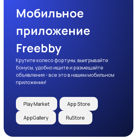
Мобильное
Медицина
Начало карьеры
приложение
Freebby
Образование и наука
Офисный персонал
Крутите колесо фортуны, выигрывайте
бонусы, удобно ищите и размещайте
объявления - все это в нашем мобильном
приложении!
Перевозки, склад,
Продажи
закупки
Play Market
App Store
AppGallery
RuStore
Производство
Рестораны и
общепит