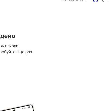
йдено
 вы искали.
робуйте еще раз.