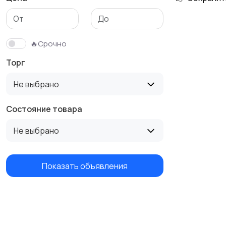
Бутербродницы,
Кухонные комбайны,
сэндвичницы,
блендеры и миксеры
🔥Срочно
тостеры
Торг
Не выбрано
Состояние товара
Не выбрано
Показать объявления