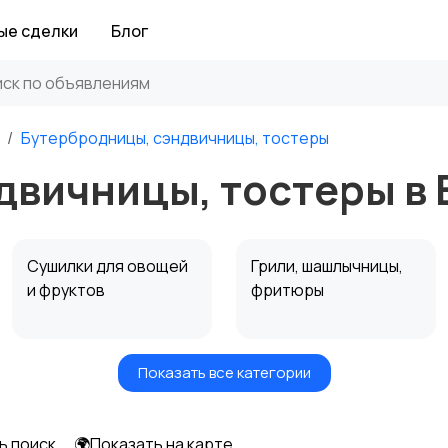
ые сделки
Блог
Бутербродницы, сэндвичницы, тостеры
двичницы, тостеры в 
Сушилки для овощей
Грили, шашлычницы,
и фруктов
фритюры
Показать все категории
Мультиварки и
Кухонные весы
скороварки
ь поиск
🌍Показать на карте