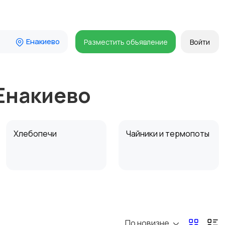
Енакиево
Разместить объявление
Войти
Енакиево
Хлебопечи
Чайники и термопоты
Микроволновые печи
Кофеварки и
кофемолки
По новизне