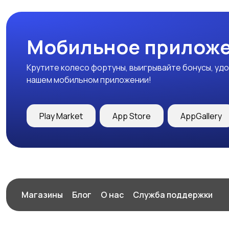
Мобильное приложе
Крутите колесо фортуны, выигрывайте бонусы, удо
нашем мобильном приложении!
Play Market
App Store
AppGallery
Магазины
Блог
О нас
Служба поддержки